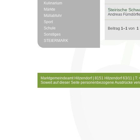
Kulinarium
Märkte
Steirische Schw
Andreas Fürndörfle
Müllabfuhr
Sport
Schule
Beitrag
1–1
von
1
Sonstiges
STEIERMARK
Marktgemeindeamt Hitzendorf | 8151 Hitzendorf 63/11 | T:
Soweit auf dieser Seite personenbezogene Ausdrücke ver