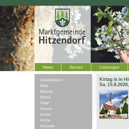
News
Service
Leistungen
Kirtag is in H
Ausstellungen
Sa, 15.8.2026
Bälle
Bildung
Bühne
Feste
Freizeit
Kinder
Kirche
Konzerte