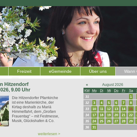
Freizeit
eGemeinde
Über uns
Wann w
 in Hitzendorf
«
August 2026
2026, 9.00 Uhr
KW
Mo
Di
Mi
Do
Fr
Sa
31
1
Die Hitzendorfer Pfarrkirche
ist eine Marienkirche, der
32
3
4
5
6
7
8
Kirtag deshalb zu Mariä
33
10
11
12
13
14
15
Himmelfahrt, dem „Großen
34
17
18
19
20
21
22
Frauentag“ – mit Festmesse,
Musik, Glückshafen & Co.
35
24
25
26
27
28
29
36
31
weiterlesen >