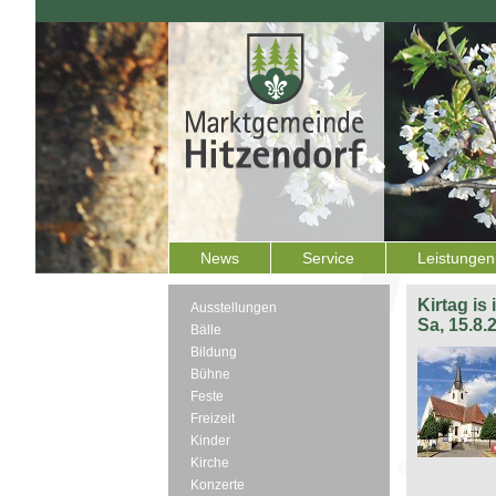
News
Service
Leistungen
Kirtag is
Ausstellungen
Sa, 15.8.
Bälle
Bildung
Bühne
Feste
Freizeit
Kinder
Kirche
Konzerte