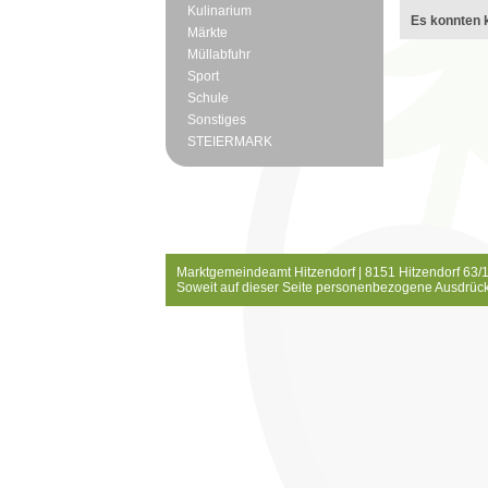
Kulinarium
Es konnten k
Märkte
Müllabfuhr
Sport
Schule
Sonstiges
STEIERMARK
Marktgemeindeamt Hitzendorf | 8151 Hitzendorf 63/1
Soweit auf dieser Seite personenbezogene Ausdrück