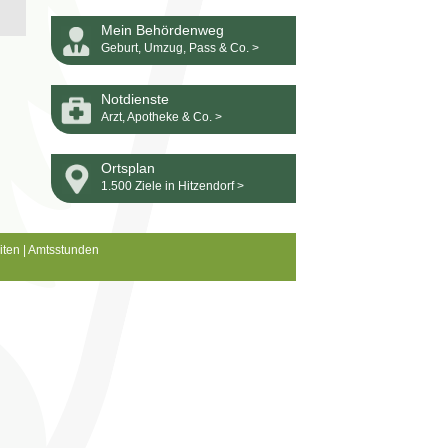
Mein Behördenweg
Geburt, Umzug, Pass & Co. >
Notdienste
Arzt, Apotheke & Co. >
Ortsplan
1.500 Ziele in Hitzendorf >
iten
|
Amtsstunden