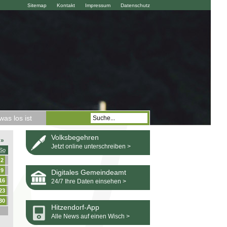
Sitemap
Kontakt
Impressum
Datenschutz
as los ist
Volksbegehren
»
Jetzt online unterschreiben >
So
2
9
Digitales Gemeindeamt
16
24/7 Ihre Daten einsehen >
23
30
Hitzendorf-App
Alle News auf einen Wisch >