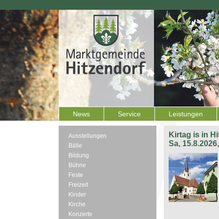
News
Service
Leistungen
Kirtag is in H
Ausstellungen
Sa, 15.8.2026
Bälle
Bildung
Bühne
Feste
Freizeit
Kinder
Kirche
Konzerte