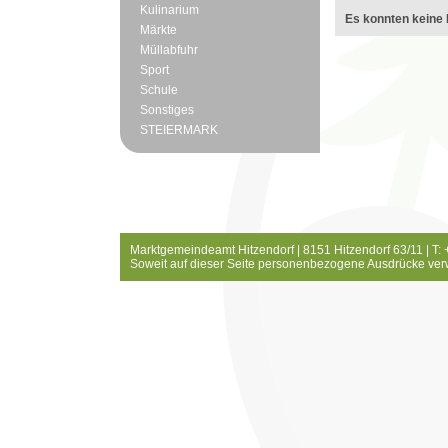
Kulinarium
Es konnten keine 
Märkte
Müllabfuhr
Sport
Schule
Sonstiges
STEIERMARK
Marktgemeindeamt Hitzendorf | 8151 Hitzendorf 63/11 | T:
Soweit auf dieser Seite personenbezogene Ausdrücke ver