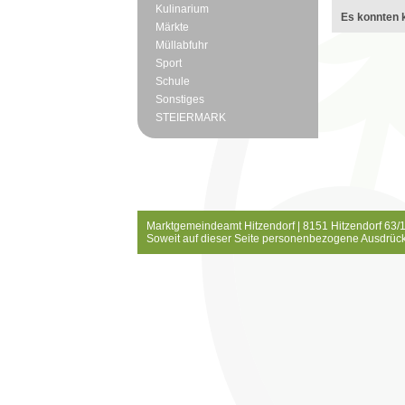
Kulinarium
Es konnten k
Märkte
Müllabfuhr
Sport
Schule
Sonstiges
STEIERMARK
Marktgemeindeamt Hitzendorf | 8151 Hitzendorf 63/1
Soweit auf dieser Seite personenbezogene Ausdrück