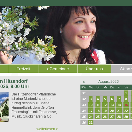
Freizeit
eGemeinde
Über uns
Wann w
 in Hitzendorf
«
August 2026
2026, 9.00 Uhr
KW
Mo
Di
Mi
Do
Fr
Sa
31
1
Die Hitzendorfer Pfarrkirche
ist eine Marienkirche, der
32
3
4
5
6
7
8
Kirtag deshalb zu Mariä
33
10
11
12
13
14
15
Himmelfahrt, dem „Großen
34
17
18
19
20
21
22
Frauentag“ – mit Festmesse,
Musik, Glückshafen & Co.
35
24
25
26
27
28
29
36
31
weiterlesen >