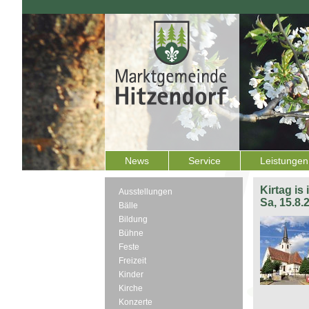
News
Service
Leistungen
Kirtag is
Ausstellungen
Sa, 15.8.
Bälle
Bildung
Bühne
Feste
Freizeit
Kinder
Kirche
Konzerte