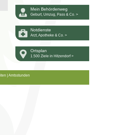
Mein Behördenweg
Geburt, Umzug, Pass & Co. >
Notdienste
Arzt, Apotheke & Co. >
Ortsplan
1.500 Ziele in Hitzendorf >
iten
|
Amtsstunden