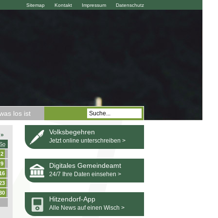
Sitemap
Kontakt
Impressum
Datenschutz
as los ist
Volksbegehren
»
Jetzt online unterschreiben >
So
2
9
Digitales Gemeindeamt
16
24/7 Ihre Daten einsehen >
23
30
Hitzendorf-App
Alle News auf einen Wisch >