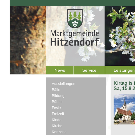
News
Service
Leistungen
Kirtag is
Ausstellungen
Sa, 15.8.
Bälle
Bildung
Bühne
Feste
Freizeit
Kinder
Kirche
Konzerte