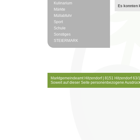
Kulinarium
Es konnten k
Märkte
Müllabfuhr
Sport
Schule
Sonstiges
STEIERMARK
Marktgemeindeamt Hitzendorf | 8151 Hitzendorf 63/1
Soweit auf dieser Seite personenbezogene Ausdrück