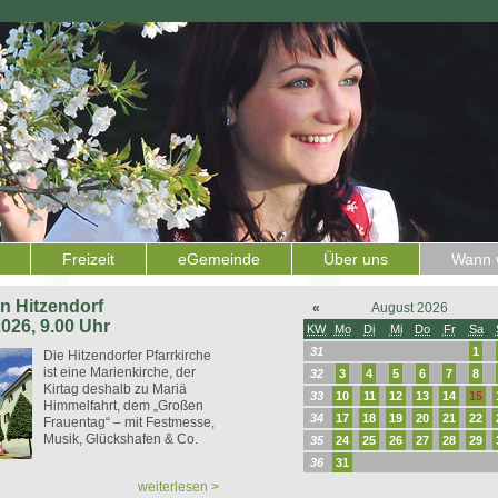
Freizeit
eGemeinde
Über uns
Wann w
 in Hitzendorf
«
August 2026
2026, 9.00 Uhr
KW
Mo
Di
Mi
Do
Fr
Sa
31
1
Die Hitzendorfer Pfarrkirche
ist eine Marienkirche, der
32
3
4
5
6
7
8
Kirtag deshalb zu Mariä
33
10
11
12
13
14
15
Himmelfahrt, dem „Großen
34
17
18
19
20
21
22
Frauentag“ – mit Festmesse,
Musik, Glückshafen & Co.
35
24
25
26
27
28
29
36
31
weiterlesen >