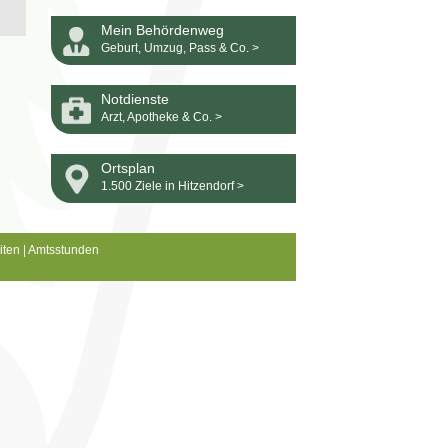
Mein Behördenweg
Geburt, Umzug, Pass & Co. >
Notdienste
Arzt, Apotheke & Co. >
Ortsplan
1.500 Ziele in Hitzendorf >
iten
|
Amtsstunden