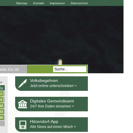
Sitemap
Kontakt
Impressum
Datenschutz
as los ist
Volksbegehren
»
Jetzt online unterschreiben >
So
2
9
Digitales Gemeindeamt
16
24/7 Ihre Daten einsehen >
23
30
Hitzendorf-App
Alle News auf einen Wisch >