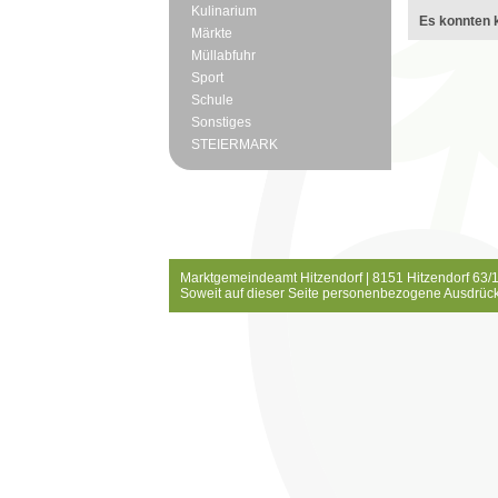
Kulinarium
Es konnten k
Märkte
Müllabfuhr
Sport
Schule
Sonstiges
STEIERMARK
Marktgemeindeamt Hitzendorf | 8151 Hitzendorf 63/1
Soweit auf dieser Seite personenbezogene Ausdrück