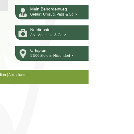
Mein Behördenweg
Geburt, Umzug, Pass & Co. >
Notdienste
Arzt, Apotheke & Co. >
Ortsplan
1.500 Ziele in Hitzendorf >
iten
|
Amtsstunden