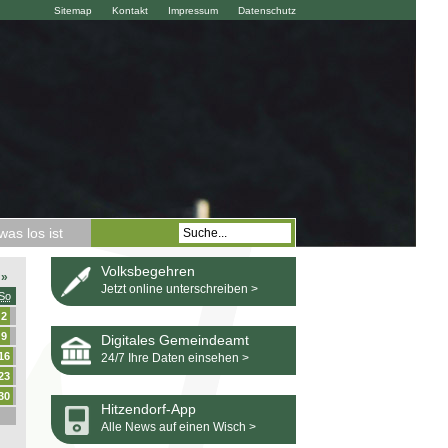
Sitemap
Kontakt
Impressum
Datenschutz
as los ist
Volksbegehren
»
Jetzt online unterschreiben >
So
2
9
Digitales Gemeindeamt
16
24/7 Ihre Daten einsehen >
23
30
Hitzendorf-App
Alle News auf einen Wisch >