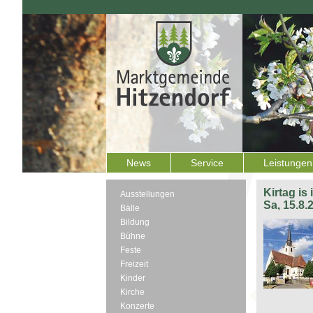
News
Service
Leistungen
Kirtag is
Ausstellungen
Sa, 15.8.
Bälle
Bildung
Bühne
Feste
Freizeit
Kinder
Kirche
Konzerte