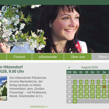
Freizeit
eGemeinde
Über uns
Wann w
 in Hitzendorf
«
August 2026
2026, 9.00 Uhr
KW
Mo
Di
Mi
Do
Fr
Sa
31
1
Die Hitzendorfer Pfarrkirche
ist eine Marienkirche, der
32
3
4
5
6
7
8
Kirtag deshalb zu Mariä
33
10
11
12
13
14
15
Himmelfahrt, dem „Großen
34
17
18
19
20
21
22
Frauentag“ – mit Festmesse,
Musik, Glückshafen & Co.
35
24
25
26
27
28
29
36
31
weiterlesen >