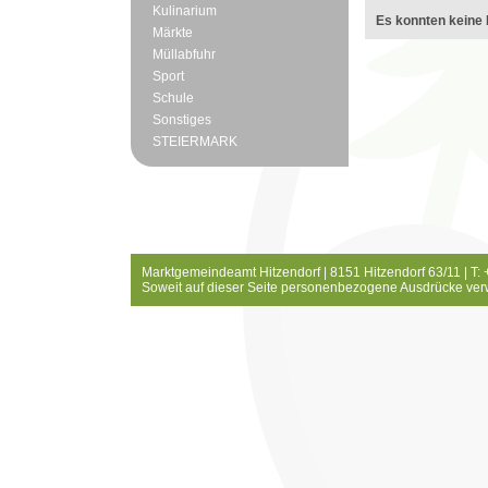
Kulinarium
Es konnten keine 
Märkte
Müllabfuhr
Sport
Schule
Sonstiges
STEIERMARK
Marktgemeindeamt Hitzendorf | 8151 Hitzendorf 63/11 | T:
Soweit auf dieser Seite personenbezogene Ausdrücke ver