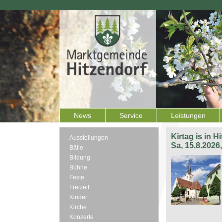
News
Service
Leistungen
Kirtag is in H
Ausstellungen
Sa, 15.8.2026
Bälle
Bildung
Bühne
Feste
Freizeit
Kinder
Kirche
Konzerte