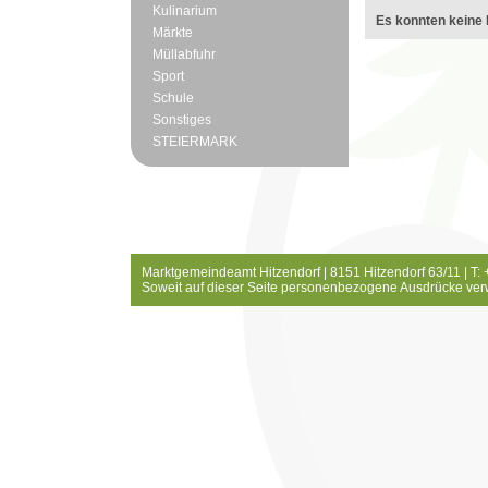
Kulinarium
Es konnten keine 
Märkte
Müllabfuhr
Sport
Schule
Sonstiges
STEIERMARK
Marktgemeindeamt Hitzendorf | 8151 Hitzendorf 63/11 | T:
Soweit auf dieser Seite personenbezogene Ausdrücke ver