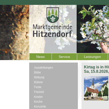
News
Service
Leistungen
Kirtag is in H
Ausstellungen
Sa, 15.8.2026
Bälle
Bildung
Bühne
Feste
Freizeit
Kinder
Kirche
Konzerte