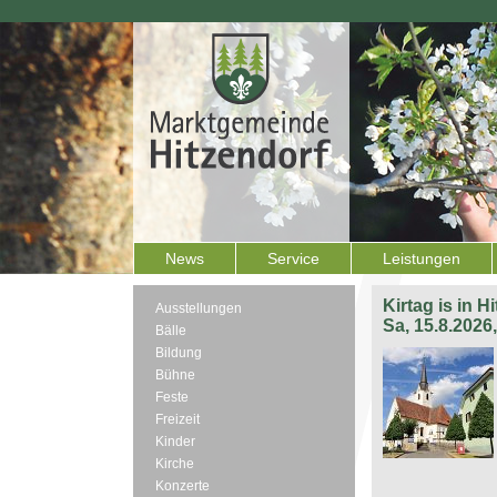
News
Service
Leistungen
Kirtag is in H
Ausstellungen
Sa, 15.8.2026
Bälle
Bildung
Bühne
Feste
Freizeit
Kinder
Kirche
Konzerte