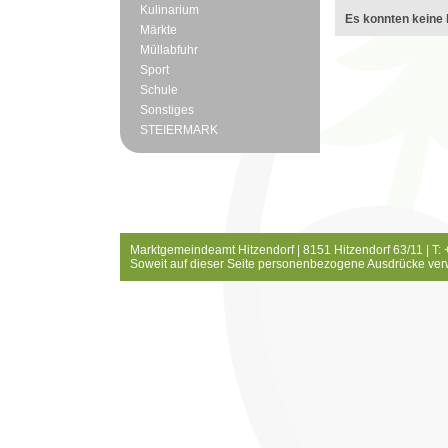
Kulinarium
Es konnten keine 
Märkte
Müllabfuhr
Sport
Schule
Sonstiges
STEIERMARK
Marktgemeindeamt Hitzendorf | 8151 Hitzendorf 63/11 | T:
Soweit auf dieser Seite personenbezogene Ausdrücke ver