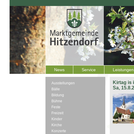
News
Service
Leistungen
Kirtag is
Ausstellungen
Sa, 15.8.
Bälle
Bildung
Bühne
Feste
Freizeit
Kinder
Kirche
Konzerte