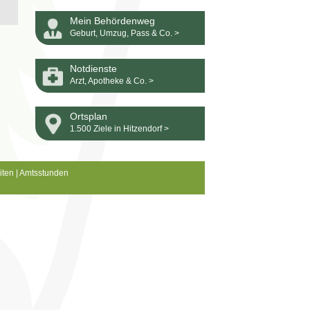
Mein Behördenweg
Geburt, Umzug, Pass & Co. >
Notdienste
Arzt, Apotheke & Co. >
Ortsplan
1.500 Ziele in Hitzendorf >
iten
|
Amtsstunden