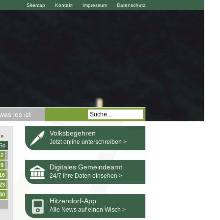
Sitemap
Kontakt
Impressum
Datenschutz
as los ist
Volksbegehren
»
Jetzt online unterschreiben >
So
2
9
Digitales Gemeindeamt
16
24/7 Ihre Daten einsehen >
23
30
Hitzendorf-App
Alle News auf einen Wisch >