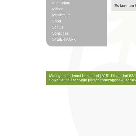
Kulinarium
Es konnten k
Märkte
Müllabfuhr
Sport
Schule
Sonstiges
STEIERMARK
Marktgemeindeamt Hitzendorf | 8151 Hitzendorf 63/1
Soweit auf dieser Seite personenbezogene Ausdrück