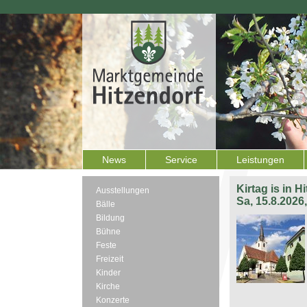
News
Service
Leistungen
Kirtag is in H
Ausstellungen
Sa, 15.8.2026
Bälle
Bildung
Bühne
Feste
Freizeit
Kinder
Kirche
Konzerte