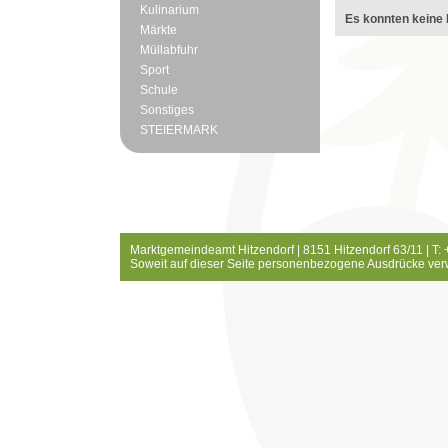
Kulinarium
Es konnten keine 
Märkte
Müllabfuhr
Sport
Schule
Sonstiges
STEIERMARK
Marktgemeindeamt Hitzendorf | 8151 Hitzendorf 63/11 | T:
Soweit auf dieser Seite personenbezogene Ausdrücke ver