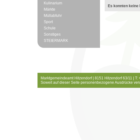
Kulinarium
Es konnten keine 
Märkte
Müllabfuhr
Sport
Schule
Sonstiges
STEIERMARK
Marktgemeindeamt Hitzendorf | 8151 Hitzendorf 63/11 | T:
Soweit auf dieser Seite personenbezogene Ausdrücke ver