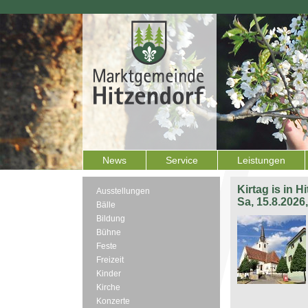
News
Service
Leistungen
Kirtag is in H
Ausstellungen
Sa, 15.8.2026
Bälle
Bildung
Bühne
Feste
Freizeit
Kinder
Kirche
Konzerte