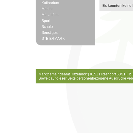
Kulinarium
Es konnten keine 
Märkte
Müllabfuhr
Sport
Schule
Sonstiges
STEIERMARK
Marktgemeindeamt Hitzendorf | 8151 Hitzendorf 63/11 | T:
Soweit auf dieser Seite personenbezogene Ausdrücke ver