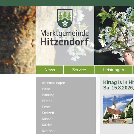
News
Service
Leistungen
Kirtag is in H
Ausstellungen
Sa, 15.8.2026
Bälle
Bildung
Bühne
Feste
Freizeit
Kinder
Kirche
Konzerte