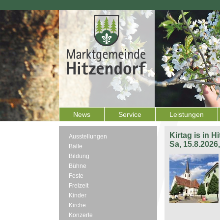
News
Service
Leistungen
Kirtag is in H
Ausstellungen
Sa, 15.8.2026
Bälle
Bildung
Bühne
Feste
Freizeit
Kinder
Kirche
Konzerte