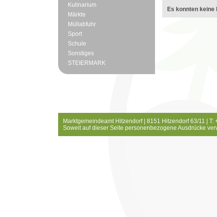
Kulinarium
Es konnten keine 
Märkte
Müllabfuhr
Sport
Schule
Sonstiges
STEIERMARK
Marktgemeindeamt Hitzendorf | 8151 Hitzendorf 63/11 | T:
Soweit auf dieser Seite personenbezogene Ausdrücke ver