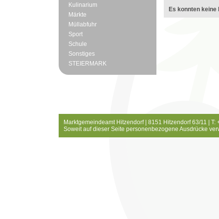
Kulinarium
Es konnten keine 
Märkte
Müllabfuhr
Sport
Schule
Sonstiges
STEIERMARK
Marktgemeindeamt Hitzendorf | 8151 Hitzendorf 63/11 | T:
Soweit auf dieser Seite personenbezogene Ausdrücke ver