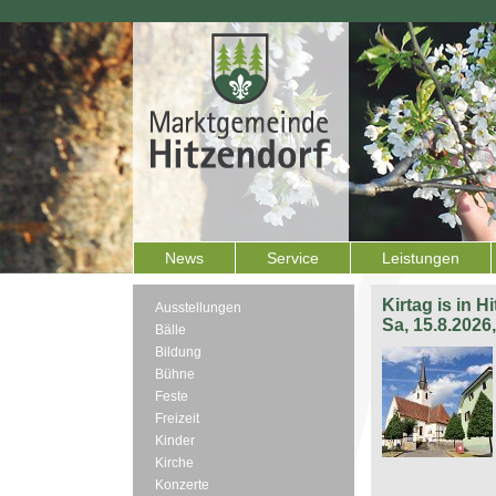
News
Service
Leistungen
Kirtag is in H
Ausstellungen
Sa, 15.8.2026
Bälle
Bildung
Bühne
Feste
Freizeit
Kinder
Kirche
Konzerte