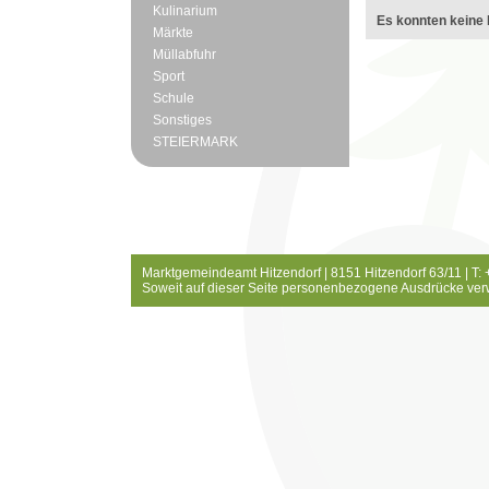
Kulinarium
Es konnten keine 
Märkte
Müllabfuhr
Sport
Schule
Sonstiges
STEIERMARK
Marktgemeindeamt Hitzendorf | 8151 Hitzendorf 63/11 | T:
Soweit auf dieser Seite personenbezogene Ausdrücke ver