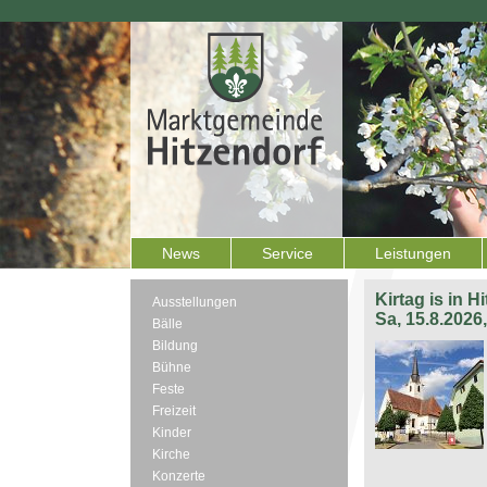
News
Service
Leistungen
Kirtag is in H
Ausstellungen
Sa, 15.8.2026
Bälle
Bildung
Bühne
Feste
Freizeit
Kinder
Kirche
Konzerte