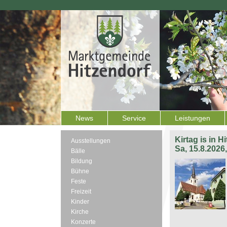
News
Service
Leistungen
Kirtag is in H
Ausstellungen
Sa, 15.8.2026
Bälle
Bildung
Bühne
Feste
Freizeit
Kinder
Kirche
Konzerte