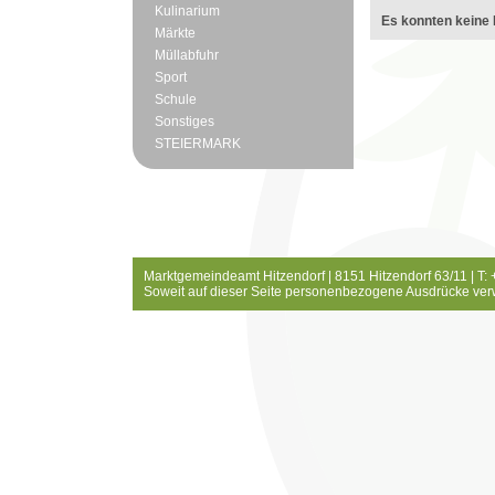
Kulinarium
Es konnten keine 
Märkte
Müllabfuhr
Sport
Schule
Sonstiges
STEIERMARK
Marktgemeindeamt Hitzendorf | 8151 Hitzendorf 63/11 | T:
Soweit auf dieser Seite personenbezogene Ausdrücke ver