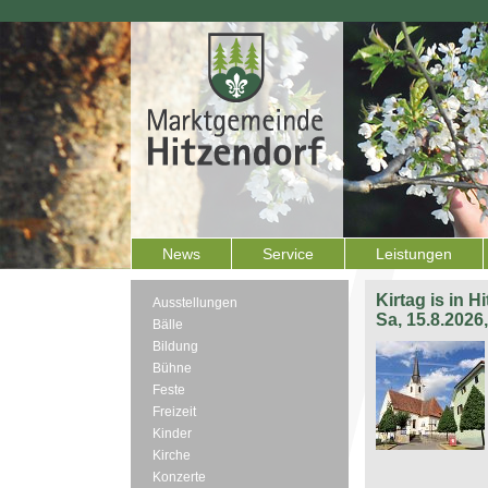
News
Service
Leistungen
Kirtag is in H
Ausstellungen
Sa, 15.8.2026
Bälle
Bildung
Bühne
Feste
Freizeit
Kinder
Kirche
Konzerte