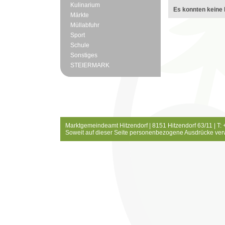
Kulinarium
Es konnten keine 
Märkte
Müllabfuhr
Sport
Schule
Sonstiges
STEIERMARK
Marktgemeindeamt Hitzendorf | 8151 Hitzendorf 63/11 | T:
Soweit auf dieser Seite personenbezogene Ausdrücke ver