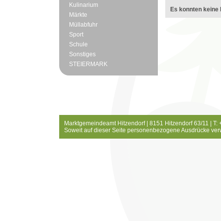
Kulinarium
Es konnten keine 
Märkte
Müllabfuhr
Sport
Schule
Sonstiges
STEIERMARK
Marktgemeindeamt Hitzendorf | 8151 Hitzendorf 63/11 | T:
Soweit auf dieser Seite personenbezogene Ausdrücke ver