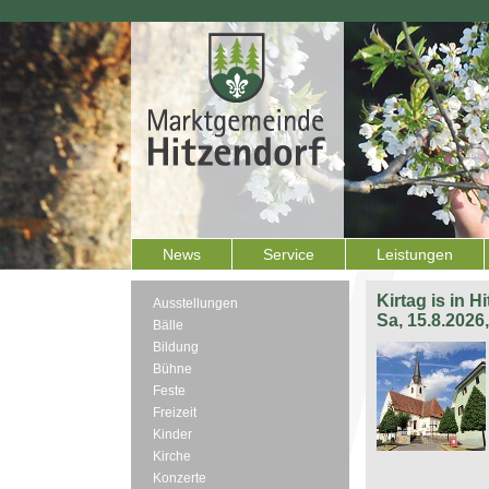
News
Service
Leistungen
Kirtag is in H
Ausstellungen
Sa, 15.8.2026
Bälle
Bildung
Bühne
Feste
Freizeit
Kinder
Kirche
Konzerte