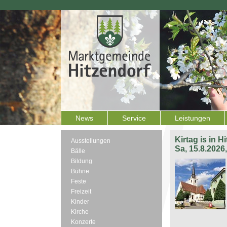
News
Service
Leistungen
Kirtag is in H
Ausstellungen
Sa, 15.8.2026
Bälle
Bildung
Bühne
Feste
Freizeit
Kinder
Kirche
Konzerte