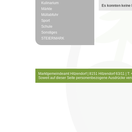
Kulinarium
Es konnten keine 
Märkte
Müllabfuhr
Sport
Schule
Sonstiges
STEIERMARK
Marktgemeindeamt Hitzendorf | 8151 Hitzendorf 63/11 | T:
Soweit auf dieser Seite personenbezogene Ausdrücke ver