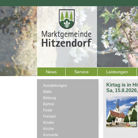
News
Service
Leistungen
Kirtag is in H
Ausstellungen
Sa, 15.8.2026
Bälle
Bildung
Bühne
Feste
Freizeit
Kinder
Kirche
Konzerte