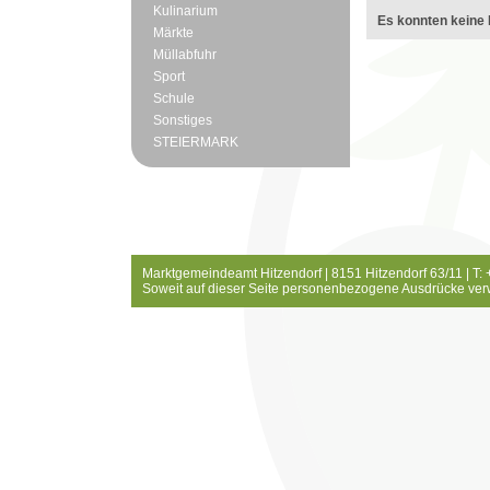
Kulinarium
Es konnten keine 
Märkte
Müllabfuhr
Sport
Schule
Sonstiges
STEIERMARK
Marktgemeindeamt Hitzendorf | 8151 Hitzendorf 63/11 | T:
Soweit auf dieser Seite personenbezogene Ausdrücke ver