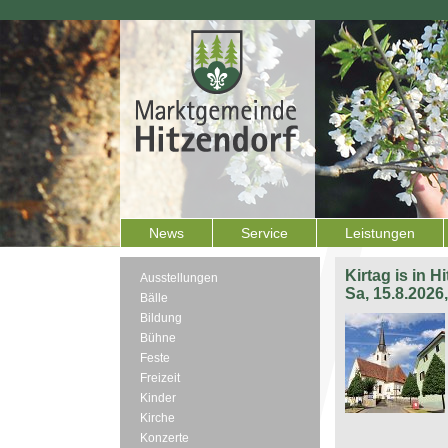
News
Service
Leistungen
Kirtag is in H
Ausstellungen
Sa, 15.8.2026
Bälle
Bildung
Bühne
Feste
Freizeit
Kinder
Kirche
Konzerte