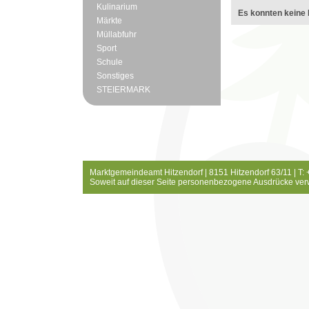
Kulinarium
Es konnten keine 
Märkte
Müllabfuhr
Sport
Schule
Sonstiges
STEIERMARK
Marktgemeindeamt Hitzendorf | 8151 Hitzendorf 63/11 | T:
Soweit auf dieser Seite personenbezogene Ausdrücke ver