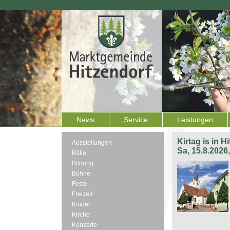
News
Service
Leistungen
Kirtag is in H
Ausstellungen
Sa, 15.8.2026
Bälle
Bildung
Bühne
Feste
Freizeit
Kinder
Kirche
Konzerte