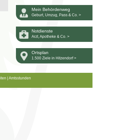
Mein Behördenweg
Geburt, Umzug, Pass & Co. >
Notdienste
Arzt, Apotheke & Co. >
Ortsplan
1.500 Ziele in Hitzendorf >
iten
|
Amtsstunden