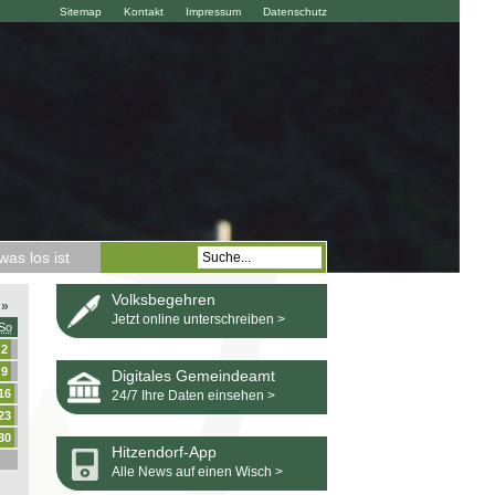
Sitemap
Kontakt
Impressum
Datenschutz
as los ist
Volksbegehren
»
Jetzt online unterschreiben >
So
2
9
Digitales Gemeindeamt
16
24/7 Ihre Daten einsehen >
23
30
Hitzendorf-App
Alle News auf einen Wisch >