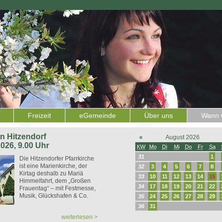
Freizeit
eGemeinde
Über uns
Wann w
 in Hitzendorf
«
August 2026
2026, 9.00 Uhr
KW
Mo
Di
Mi
Do
Fr
Sa
31
1
Die Hitzendorfer Pfarrkirche
ist eine Marienkirche, der
32
3
4
5
6
7
8
Kirtag deshalb zu Mariä
33
10
11
12
13
14
15
Himmelfahrt, dem „Großen
34
17
18
19
20
21
22
Frauentag“ – mit Festmesse,
Musik, Glückshafen & Co.
35
24
25
26
27
28
29
36
31
weiterlesen >