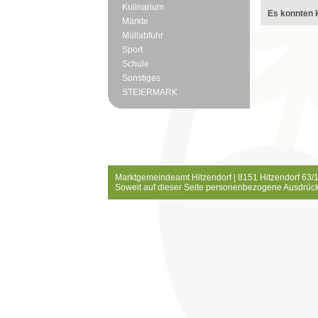
Kulinarium
Es konnten k
Märkte
Müllabfuhr
Sport
Schule
Sonstiges
STEIERMARK
Marktgemeindeamt Hitzendorf | 8151 Hitzendorf 63/1
Soweit auf dieser Seite personenbezogene Ausdrück