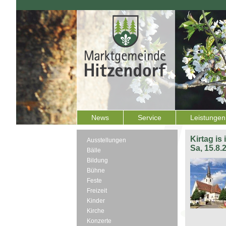
News
Service
Leistungen
Kirtag is
Ausstellungen
Sa, 15.8.
Bälle
Bildung
Bühne
Feste
Freizeit
Kinder
Kirche
Konzerte