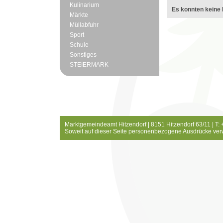
Kulinarium
Es konnten keine 
Märkte
Müllabfuhr
Sport
Schule
Sonstiges
STEIERMARK
Marktgemeindeamt Hitzendorf | 8151 Hitzendorf 63/11 | T:
Soweit auf dieser Seite personenbezogene Ausdrücke ver