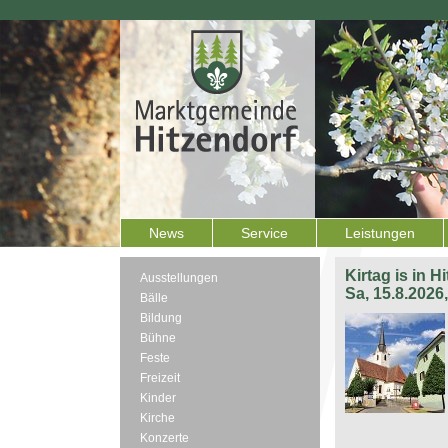
News
Service
Leistungen
Kirtag is in H
Ausstellungen
Sa, 15.8.2026
Bälle
Bildung
Bühne
Feste
Freizeit
Kinder
Kirche
Konzerte