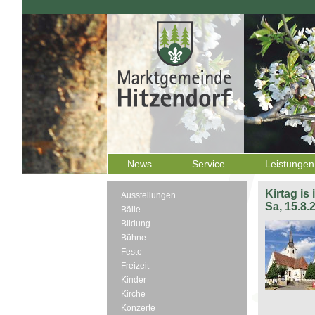
News
Service
Leistungen
Kirtag is
Ausstellungen
Sa, 15.8.
Bälle
Bildung
Bühne
Feste
Freizeit
Kinder
Kirche
Konzerte