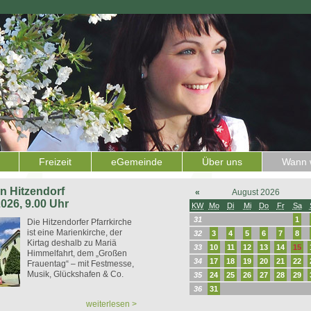
Freizeit
eGemeinde
Über uns
Wann w
 in Hitzendorf
«
August 2026
2026, 9.00 Uhr
KW
Mo
Di
Mi
Do
Fr
Sa
31
1
Die Hitzendorfer Pfarrkirche
ist eine Marienkirche, der
32
3
4
5
6
7
8
Kirtag deshalb zu Mariä
33
10
11
12
13
14
15
Himmelfahrt, dem „Großen
34
17
18
19
20
21
22
Frauentag“ – mit Festmesse,
Musik, Glückshafen & Co.
35
24
25
26
27
28
29
36
31
weiterlesen >