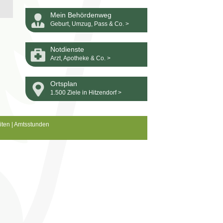
Mein Behördenweg
Geburt, Umzug, Pass & Co. >
Notdienste
Arzt, Apotheke & Co. >
Ortsplan
1.500 Ziele in Hitzendorf >
iten
|
Amtsstunden