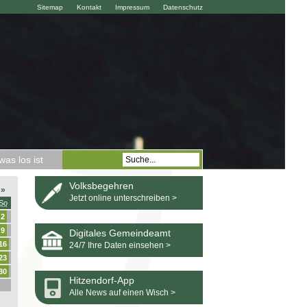
Sitemap
Kontakt
Impressum
Datenschutz
as los ist
Volksbegehren
»
Jetzt online unterschreiben >
So
2
9
Digitales Gemeindeamt
16
24/7 Ihre Daten einsehen >
23
30
Hitzendorf-App
Alle News auf einen Wisch >