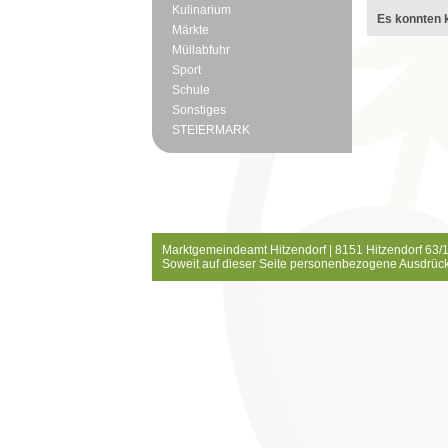
Kulinarium
Es konnten k
Märkte
Müllabfuhr
Sport
Schule
Sonstiges
STEIERMARK
Marktgemeindeamt Hitzendorf | 8151 Hitzendorf 63/1
Soweit auf dieser Seite personenbezogene Ausdrück