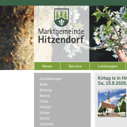
News
Service
Leistungen
Kirtag is in H
Ausstellungen
Sa, 15.8.2026
Bälle
Bildung
Bühne
Feste
Freizeit
Kinder
Kirche
Konzerte