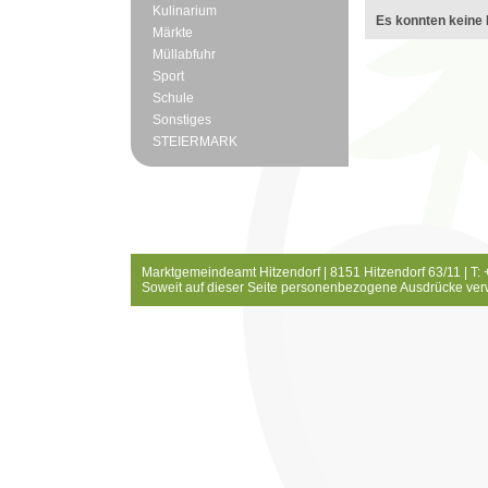
Kulinarium
Es konnten keine 
Märkte
Müllabfuhr
Sport
Schule
Sonstiges
STEIERMARK
Marktgemeindeamt Hitzendorf | 8151 Hitzendorf 63/11 | T:
Soweit auf dieser Seite personenbezogene Ausdrücke ver