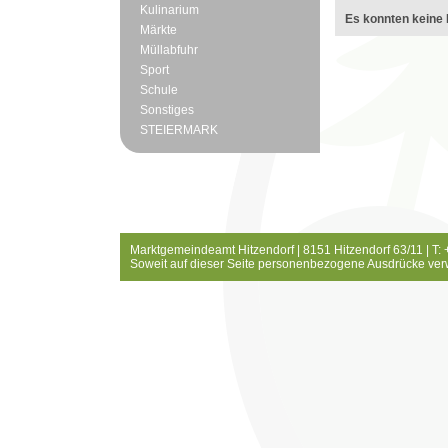
Kulinarium
Es konnten keine 
Märkte
Müllabfuhr
Sport
Schule
Sonstiges
STEIERMARK
Marktgemeindeamt Hitzendorf | 8151 Hitzendorf 63/11 | T:
Soweit auf dieser Seite personenbezogene Ausdrücke ver