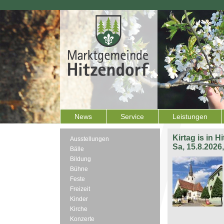
News
Service
Leistungen
Kirtag is in H
Ausstellungen
Sa, 15.8.2026
Bälle
Bildung
Bühne
Feste
Freizeit
Kinder
Kirche
Konzerte