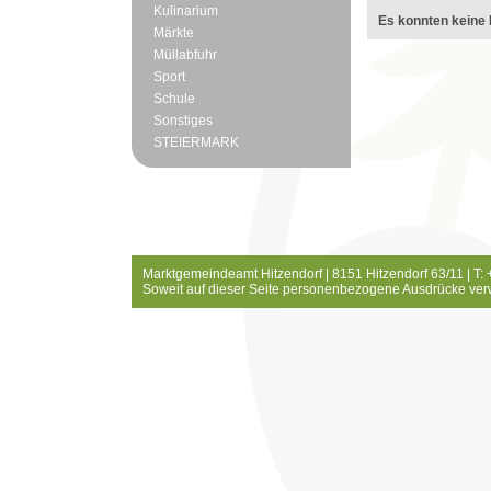
Kulinarium
Es konnten keine 
Märkte
Müllabfuhr
Sport
Schule
Sonstiges
STEIERMARK
Marktgemeindeamt Hitzendorf | 8151 Hitzendorf 63/11 | T:
Soweit auf dieser Seite personenbezogene Ausdrücke ver