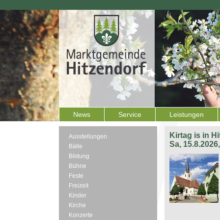
News
Service
Leistungen
Kirtag is in H
Ausstellungen
Sa, 15.8.2026
Bälle
Bildung
Bühne
Feste
Freizeit
Kinder
Kirche
Konzerte