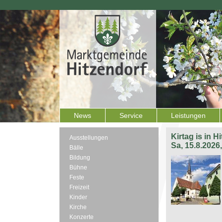
News
Service
Leistungen
Kirtag is in H
Ausstellungen
Sa, 15.8.2026
Bälle
Bildung
Bühne
Feste
Freizeit
Kinder
Kirche
Konzerte