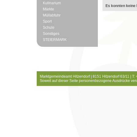
Kulinarium
Es konnten keine 
Märkte
Müllabfuhr
Sport
Schule
Sonstiges
STEIERMARK
Marktgemeindeamt Hitzendorf | 8151 Hitzendorf 63/11 | T:
Soweit auf dieser Seite personenbezogene Ausdrücke ver