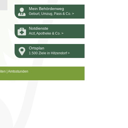
Mein Behördenweg
Geburt, Umzug, Pass & Co. >
Notdienste
Arzt, Apotheke & Co. >
Ortsplan
1.500 Ziele in Hitzendorf >
iten
|
Amtsstunden