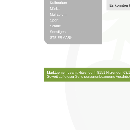
Kulinarium
Es konnten k
Märkte
Müllabfuhr
Sport
Schule
Sonstiges
STEIERMARK
Marktgemeindeamt Hitzendorf | 8151 Hitzendorf 63/1
Soweit auf dieser Seite personenbezogene Ausdrück