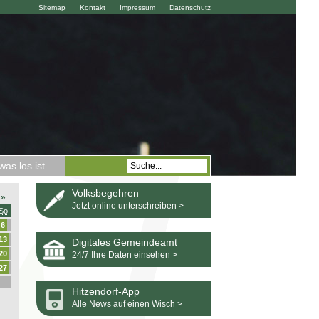
Sitemap
Kontakt
Impressum
Datenschutz
as los ist
Volksbegehren
»
Jetzt online unterschreiben >
So
6
13
Digitales Gemeindeamt
20
24/7 Ihre Daten einsehen >
27
Hitzendorf-App
Alle News auf einen Wisch >