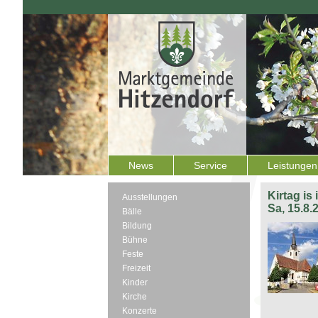
News
Service
Leistungen
Kirtag is
Ausstellungen
Sa, 15.8.
Bälle
Bildung
Bühne
Feste
Freizeit
Kinder
Kirche
Konzerte