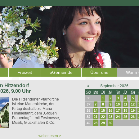
Freizeit
eGemeinde
Über uns
Wann w
 in Hitzendorf
«
September 2026
2026, 9.00 Uhr
KW
Mo
Di
Mi
Do
Fr
Sa
36
1
2
3
4
5
Die Hitzendorfer Pfarrkirche
ist eine Marienkirche, der
37
7
8
9
10
11
12
Kirtag deshalb zu Mariä
38
14
15
16
17
18
19
Himmelfahrt, dem „Großen
39
21
22
23
24
25
26
Frauentag“ – mit Festmesse,
Musik, Glückshafen & Co.
40
28
29
30
weiterlesen >