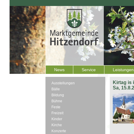
News
Service
Leistungen
Kirtag is
Ausstellungen
Sa, 15.8.
Bälle
Bildung
Bühne
Feste
Freizeit
Kinder
Kirche
Konzerte