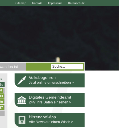
Sitemap
Kontakt
Impressum
Datenschutz
as los ist
Volksbegehren
»
Jetzt online unterschreiben >
So
6
13
Digitales Gemeindeamt
20
24/7 Ihre Daten einsehen >
27
Hitzendorf-App
Alle News auf einen Wisch >