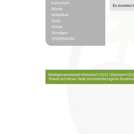
Kulinarium
Es konnten k
Märkte
Müllabfuhr
Sport
Schule
Sonstiges
STEIERMARK
Marktgemeindeamt Hitzendorf | 8151 Hitzendorf 63/1
Soweit auf dieser Seite personenbezogene Ausdrück