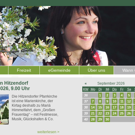
Freizeit
eGemeinde
Über uns
Wann w
 in Hitzendorf
«
September 2026
2026, 9.00 Uhr
KW
Mo
Di
Mi
Do
Fr
Sa
36
1
2
3
4
5
Die Hitzendorfer Pfarrkirche
ist eine Marienkirche, der
37
7
8
9
10
11
12
Kirtag deshalb zu Mariä
38
14
15
16
17
18
19
Himmelfahrt, dem „Großen
39
21
22
23
24
25
26
Frauentag“ – mit Festmesse,
Musik, Glückshafen & Co.
40
28
29
30
weiterlesen >