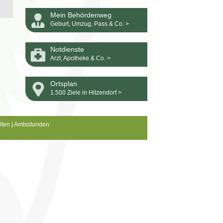
Mein Behördenweg
Geburt, Umzug, Pass & Co. >
Notdienste
Arzt, Apotheke & Co. >
Ortsplan
1.500 Ziele in Hitzendorf >
iten
|
Amtsstunden