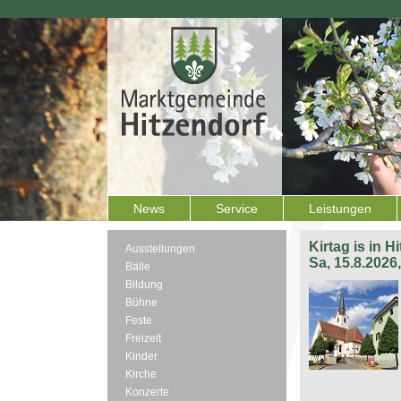
News
Service
Leistungen
Kirtag is in H
Ausstellungen
Sa, 15.8.2026
Bälle
Bildung
Bühne
Feste
Freizeit
Kinder
Kirche
Konzerte