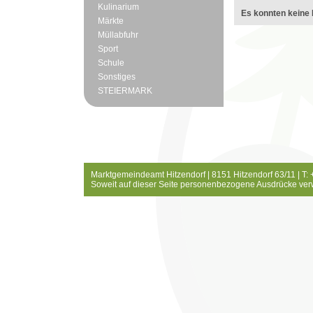
Kulinarium
Es konnten keine 
Märkte
Müllabfuhr
Sport
Schule
Sonstiges
STEIERMARK
Marktgemeindeamt Hitzendorf | 8151 Hitzendorf 63/11 | T:
Soweit auf dieser Seite personenbezogene Ausdrücke ver