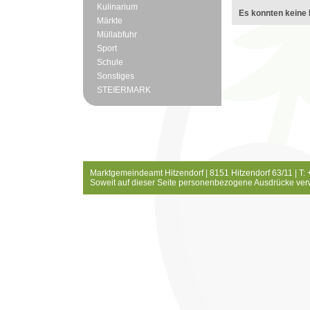
Kulinarium
Es konnten keine 
Märkte
Müllabfuhr
Sport
Schule
Sonstiges
STEIERMARK
Marktgemeindeamt Hitzendorf | 8151 Hitzendorf 63/11 | T:
Soweit auf dieser Seite personenbezogene Ausdrücke ver