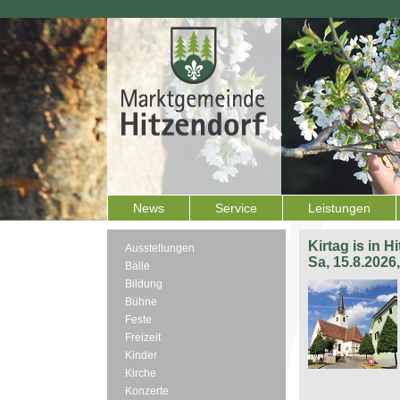
News
Service
Leistungen
Kirtag is in H
Ausstellungen
Sa, 15.8.2026
Bälle
Bildung
Bühne
Feste
Freizeit
Kinder
Kirche
Konzerte