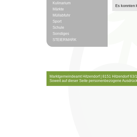
Kulinarium
Es konnten k
Märkte
Müllabfuhr
Sport
Schule
Sonstiges
STEIERMARK
Marktgemeindeamt Hitzendorf | 8151 Hitzendorf 63/1
Soweit auf dieser Seite personenbezogene Ausdrück