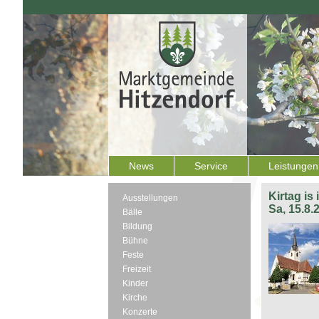
News
Service
Leistungen
Kirtag is
Ausstellungen
Sa, 15.8.
Bälle
Bildung
Bühne
Feste
Freizeit
Kinder
Kirche
Konzerte