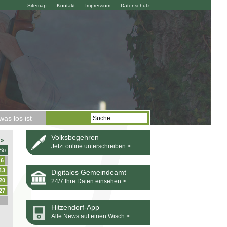
Sitemap
Kontakt
Impressum
Datenschutz
as los ist
Volksbegehren
»
Jetzt online unterschreiben >
So
6
13
Digitales Gemeindeamt
20
24/7 Ihre Daten einsehen >
27
Hitzendorf-App
Alle News auf einen Wisch >