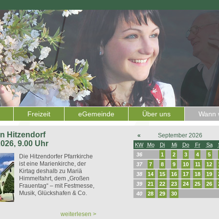
Freizeit
eGemeinde
Über uns
Wann w
 in Hitzendorf
«
September 2026
2026, 9.00 Uhr
KW
Mo
Di
Mi
Do
Fr
Sa
36
1
2
3
4
5
Die Hitzendorfer Pfarrkirche
ist eine Marienkirche, der
37
7
8
9
10
11
12
Kirtag deshalb zu Mariä
38
14
15
16
17
18
19
Himmelfahrt, dem „Großen
39
21
22
23
24
25
26
Frauentag“ – mit Festmesse,
Musik, Glückshafen & Co.
40
28
29
30
weiterlesen >