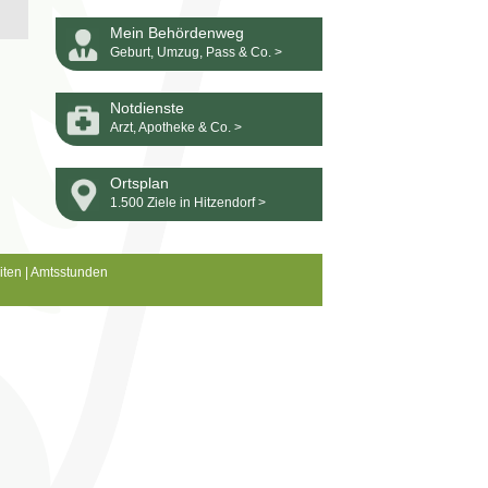
Mein Behördenweg
Geburt, Umzug, Pass & Co. >
Notdienste
Arzt, Apotheke & Co. >
Ortsplan
1.500 Ziele in Hitzendorf >
iten
|
Amtsstunden