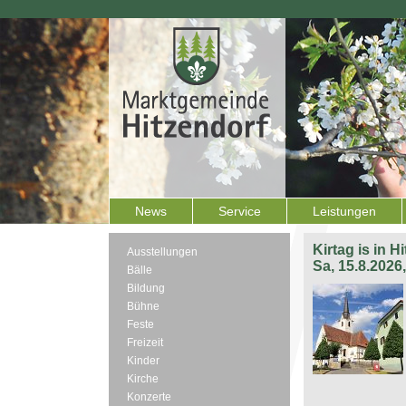
News
Service
Leistungen
Kirtag is in H
Ausstellungen
Sa, 15.8.2026
Bälle
Bildung
Bühne
Feste
Freizeit
Kinder
Kirche
Konzerte