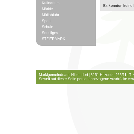
Kulinarium
Es konnten keine 
Märkte
Müllabfuhr
Sport
Schule
Sonstiges
STEIERMARK
Marktgemeindeamt Hitzendorf | 8151 Hitzendorf 63/11 | T:
Soweit auf dieser Seite personenbezogene Ausdrücke ver