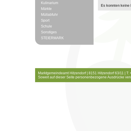
Kulinarium
Es konnten keine 
Märkte
Müllabfuhr
Sport
Schule
Sonstiges
STEIERMARK
Marktgemeindeamt Hitzendorf | 8151 Hitzendorf 63/11 | T:
Soweit auf dieser Seite personenbezogene Ausdrücke ver