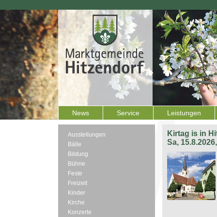
News
Service
Leistungen
Kirtag is in H
Ausstellungen
Sa, 15.8.2026
Bälle
Bildung
Bühne
Feste
Freizeit
Kinder
Kirche
Konzerte