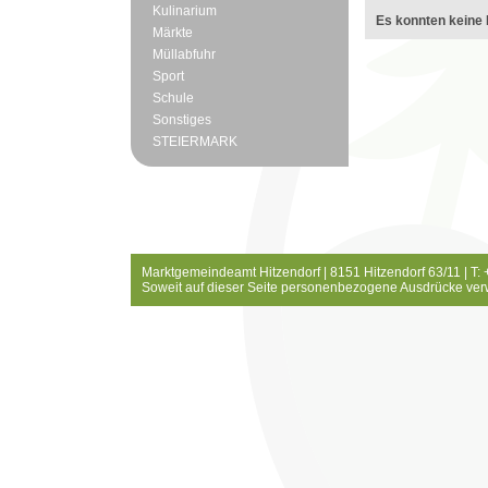
Kulinarium
Es konnten keine 
Märkte
Müllabfuhr
Sport
Schule
Sonstiges
STEIERMARK
Marktgemeindeamt Hitzendorf | 8151 Hitzendorf 63/11 | T:
Soweit auf dieser Seite personenbezogene Ausdrücke ver