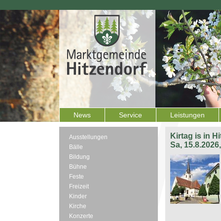
News
Service
Leistungen
Kirtag is in H
Ausstellungen
Sa, 15.8.2026
Bälle
Bildung
Bühne
Feste
Freizeit
Kinder
Kirche
Konzerte