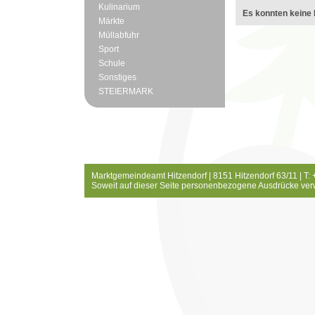
Kulinarium
Es konnten keine 
Märkte
Müllabfuhr
Sport
Schule
Sonstiges
STEIERMARK
Marktgemeindeamt Hitzendorf | 8151 Hitzendorf 63/11 | T:
Soweit auf dieser Seite personenbezogene Ausdrücke ver