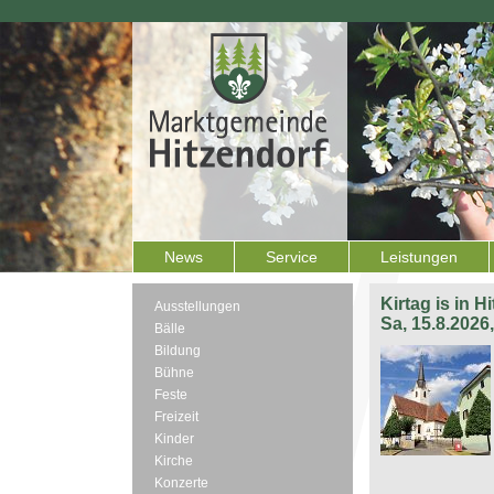
News
Service
Leistungen
Kirtag is in H
Ausstellungen
Sa, 15.8.2026
Bälle
Bildung
Bühne
Feste
Freizeit
Kinder
Kirche
Konzerte