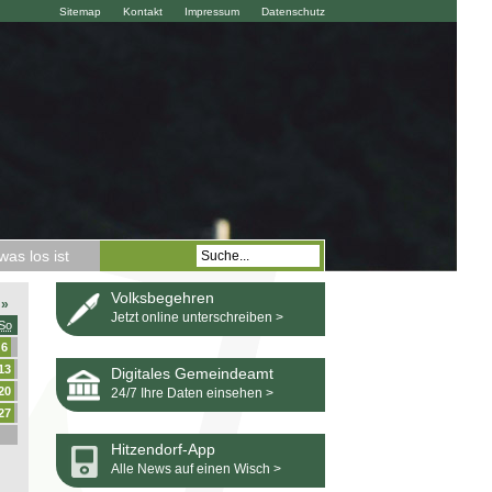
Sitemap
Kontakt
Impressum
Datenschutz
as los ist
Volksbegehren
»
Jetzt online unterschreiben >
So
6
13
Digitales Gemeindeamt
20
24/7 Ihre Daten einsehen >
27
Hitzendorf-App
Alle News auf einen Wisch >