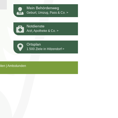
Mein Behördenweg
Geburt, Umzug, Pass & Co. >
Notdienste
Arzt, Apotheke & Co. >
Ortsplan
1.500 Ziele in Hitzendorf >
iten
|
Amtsstunden