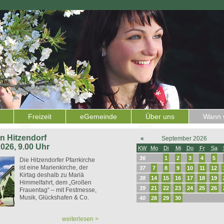
Freizeit
eGemeinde
Über uns
Wann w
 in Hitzendorf
«
September 2026
2026, 9.00 Uhr
KW
Mo
Di
Mi
Do
Fr
Sa
36
1
2
3
4
5
Die Hitzendorfer Pfarrkirche
ist eine Marienkirche, der
37
7
8
9
10
11
12
Kirtag deshalb zu Mariä
38
14
15
16
17
18
19
Himmelfahrt, dem „Großen
39
21
22
23
24
25
26
Frauentag“ – mit Festmesse,
Musik, Glückshafen & Co.
40
28
29
30
weiterlesen >