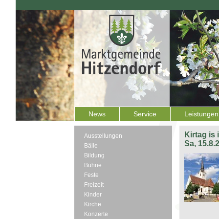
News
Service
Leistungen
Kirtag is
Ausstellungen
Sa, 15.8.
Bälle
Bildung
Bühne
Feste
Freizeit
Kinder
Kirche
Konzerte