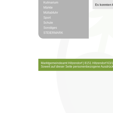
Kulinarium
Es konnten k
Märkte
Müllabfuhr
Sport
Schule
Sonstiges
STEIERMARK
Marktgemeindeamt Hitzendorf | 8151 Hitzendorf 63/1
Soweit auf dieser Seite personenbezogene Ausdrück