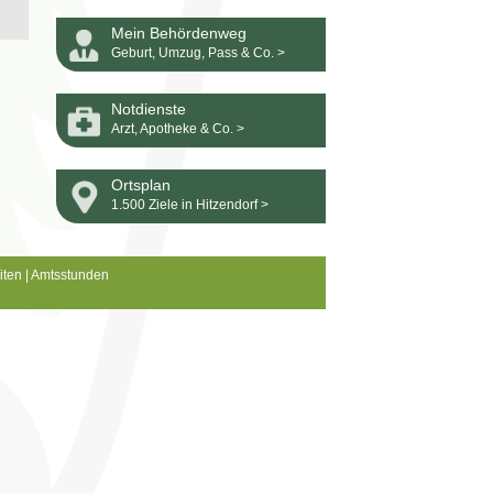
Mein Behördenweg
Geburt, Umzug, Pass & Co. >
Notdienste
Arzt, Apotheke & Co. >
Ortsplan
1.500 Ziele in Hitzendorf >
iten
|
Amtsstunden