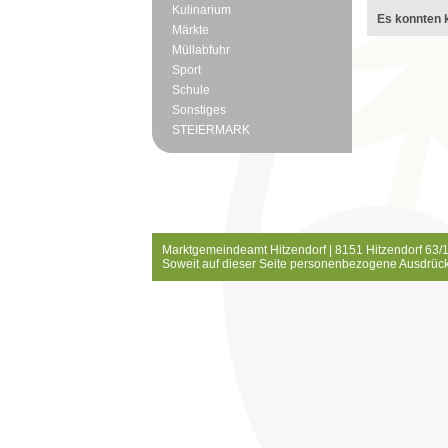
Kulinarium
Es konnten k
Märkte
Müllabfuhr
Sport
Schule
Sonstiges
STEIERMARK
Marktgemeindeamt Hitzendorf | 8151 Hitzendorf 63/1
Soweit auf dieser Seite personenbezogene Ausdrück