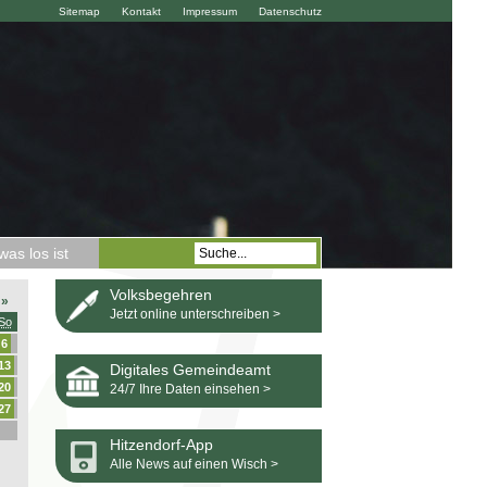
Sitemap
Kontakt
Impressum
Datenschutz
as los ist
Volksbegehren
»
Jetzt online unterschreiben >
So
6
13
Digitales Gemeindeamt
20
24/7 Ihre Daten einsehen >
27
Hitzendorf-App
Alle News auf einen Wisch >