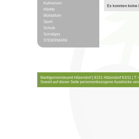
Kulinarium
Es konnten keine 
Märkte
Müllabfuhr
Sport
Schule
Sonstiges
STEIERMARK
Marktgemeindeamt Hitzendorf | 8151 Hitzendorf 63/11 | T:
Soweit auf dieser Seite personenbezogene Ausdrücke ver