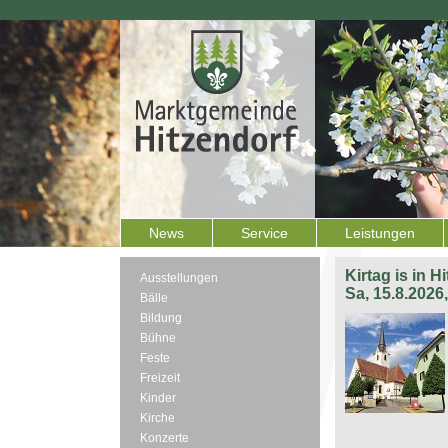
News
Service
Leistungen
Kirtag is in H
Ausstellungen
Sa, 15.8.2026
Bälle
Bildung
Bühne
Feste
Freizeit
Kinder
Kirche
Konzerte