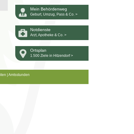
Mein Behördenweg
Geburt, Umzug, Pass & Co. >
Notdienste
Arzt, Apotheke & Co. >
Ortsplan
1.500 Ziele in Hitzendorf >
iten
|
Amtsstunden