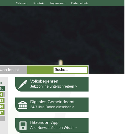
Sitemap
Kontakt
Impressum
Datenschutz
as los ist
Volksbegehren
»
Jetzt online unterschreiben >
So
6
13
Digitales Gemeindeamt
20
24/7 Ihre Daten einsehen >
27
Hitzendorf-App
Alle News auf einen Wisch >