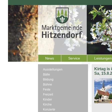
News
Service
Leistungen
Kirtag is
Ausstellungen
Sa, 15.8.
Bälle
Bildung
Bühne
Feste
Freizeit
Kinder
Kirche
Konzerte