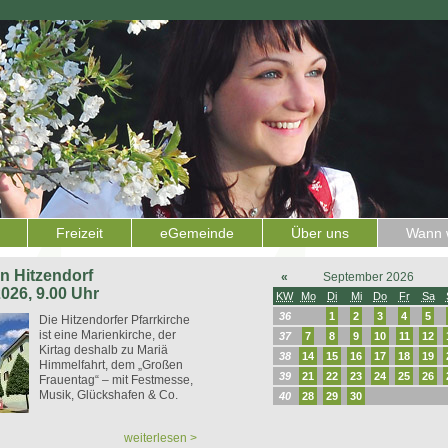
Freizeit
eGemeinde
Über uns
Wann w
 in Hitzendorf
«
September 2026
2026, 9.00 Uhr
KW
Mo
Di
Mi
Do
Fr
Sa
36
1
2
3
4
5
Die Hitzendorfer Pfarrkirche
ist eine Marienkirche, der
37
7
8
9
10
11
12
Kirtag deshalb zu Mariä
38
14
15
16
17
18
19
Himmelfahrt, dem „Großen
39
21
22
23
24
25
26
Frauentag“ – mit Festmesse,
Musik, Glückshafen & Co.
40
28
29
30
weiterlesen >