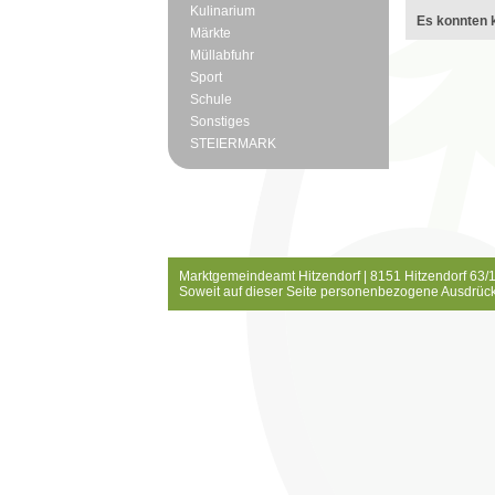
Kulinarium
Es konnten k
Märkte
Müllabfuhr
Sport
Schule
Sonstiges
STEIERMARK
Marktgemeindeamt Hitzendorf | 8151 Hitzendorf 63/1
Soweit auf dieser Seite personenbezogene Ausdrück