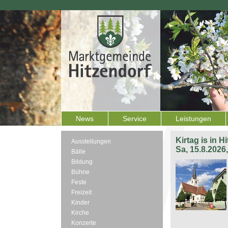
News
Service
Leistungen
Kirtag is in H
Ausstellungen
Sa, 15.8.2026
Bälle
Bildung
Bühne
Feste
Freizeit
Kinder
Kirche
Konzerte