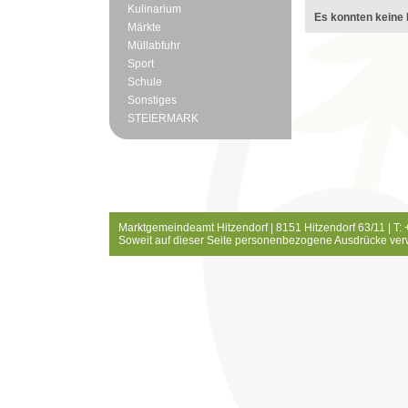
Kulinarium
Es konnten keine 
Märkte
Müllabfuhr
Sport
Schule
Sonstiges
STEIERMARK
Marktgemeindeamt Hitzendorf | 8151 Hitzendorf 63/11 | T:
Soweit auf dieser Seite personenbezogene Ausdrücke ver