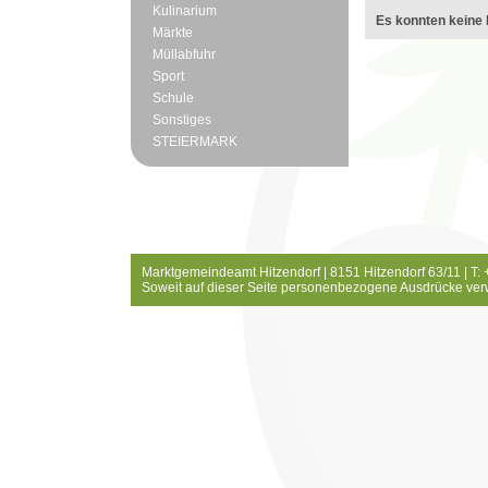
Kulinarium
Es konnten keine 
Märkte
Müllabfuhr
Sport
Schule
Sonstiges
STEIERMARK
Marktgemeindeamt Hitzendorf | 8151 Hitzendorf 63/11 | T:
Soweit auf dieser Seite personenbezogene Ausdrücke ver