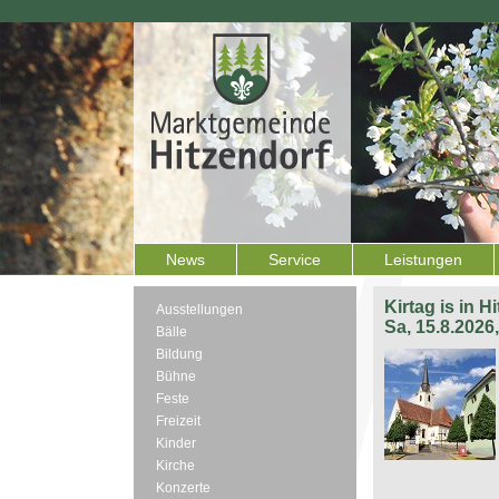
News
Service
Leistungen
Kirtag is in H
Ausstellungen
Sa, 15.8.2026
Bälle
Bildung
Bühne
Feste
Freizeit
Kinder
Kirche
Konzerte