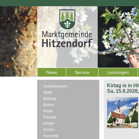
News
Service
Leistungen
Kirtag is in H
Ausstellungen
Sa, 15.8.2026
Bälle
Bildung
Bühne
Feste
Freizeit
Kinder
Kirche
Konzerte