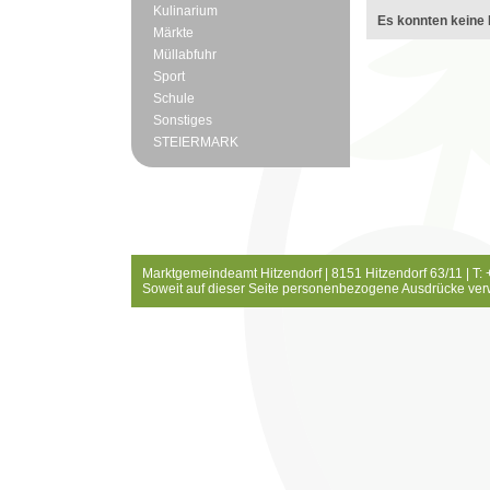
Kulinarium
Es konnten keine 
Märkte
Müllabfuhr
Sport
Schule
Sonstiges
STEIERMARK
Marktgemeindeamt Hitzendorf | 8151 Hitzendorf 63/11 | T:
Soweit auf dieser Seite personenbezogene Ausdrücke ver