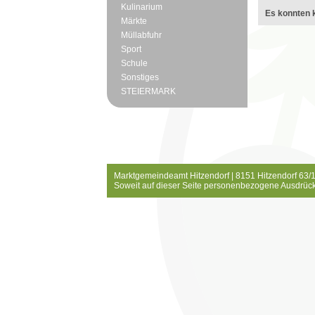
Kulinarium
Es konnten k
Märkte
Müllabfuhr
Sport
Schule
Sonstiges
STEIERMARK
Marktgemeindeamt Hitzendorf | 8151 Hitzendorf 63/1
Soweit auf dieser Seite personenbezogene Ausdrück