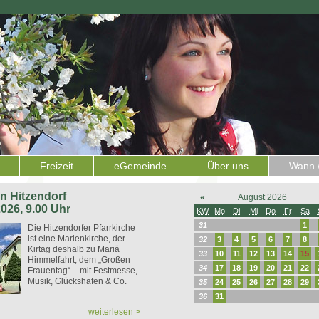
Freizeit
eGemeinde
Über uns
Wann w
 in Hitzendorf
«
August 2026
2026, 9.00 Uhr
KW
Mo
Di
Mi
Do
Fr
Sa
31
1
Die Hitzendorfer Pfarrkirche
ist eine Marienkirche, der
32
3
4
5
6
7
8
Kirtag deshalb zu Mariä
33
10
11
12
13
14
15
Himmelfahrt, dem „Großen
34
17
18
19
20
21
22
Frauentag“ – mit Festmesse,
Musik, Glückshafen & Co.
35
24
25
26
27
28
29
36
31
weiterlesen >