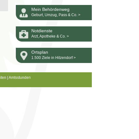
Mein Behördenweg
Geburt, Umzug, Pass & Co. >
Notdienste
Arzt, Apotheke & Co. >
Ortsplan
1.500 Ziele in Hitzendorf >
iten
|
Amtsstunden