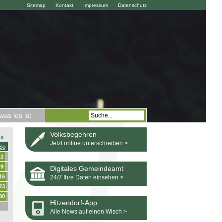
Sitemap
Kontakt
Impressum
Datenschutz
as los ist
Volksbegehren
»
Jetzt online unterschreiben >
So
2
9
Digitales Gemeindeamt
16
24/7 Ihre Daten einsehen >
23
30
Hitzendorf-App
Alle News auf einen Wisch >