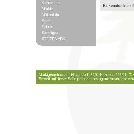
Kulinarium
Es konnten keine 
Märkte
Müllabfuhr
Sport
Schule
Sonstiges
STEIERMARK
Marktgemeindeamt Hitzendorf | 8151 Hitzendorf 63/11 | T:
Soweit auf dieser Seite personenbezogene Ausdrücke ver