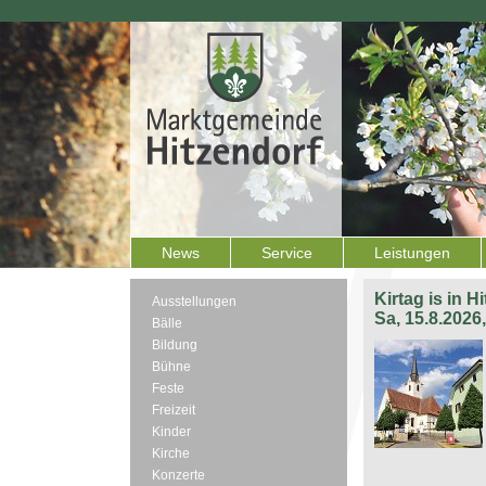
News
Service
Leistungen
Kirtag is in H
Ausstellungen
Sa, 15.8.2026
Bälle
Bildung
Bühne
Feste
Freizeit
Kinder
Kirche
Konzerte