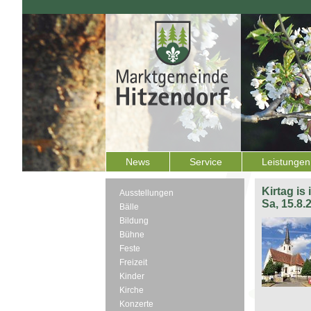
News
Service
Leistungen
Kirtag is
Ausstellungen
Sa, 15.8.
Bälle
Bildung
Bühne
Feste
Freizeit
Kinder
Kirche
Konzerte