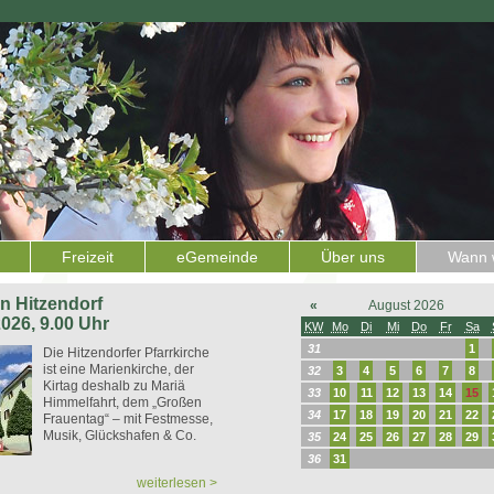
Freizeit
eGemeinde
Über uns
Wann w
 in Hitzendorf
«
August 2026
2026, 9.00 Uhr
KW
Mo
Di
Mi
Do
Fr
Sa
31
1
Die Hitzendorfer Pfarrkirche
ist eine Marienkirche, der
32
3
4
5
6
7
8
Kirtag deshalb zu Mariä
33
10
11
12
13
14
15
Himmelfahrt, dem „Großen
34
17
18
19
20
21
22
Frauentag“ – mit Festmesse,
Musik, Glückshafen & Co.
35
24
25
26
27
28
29
36
31
weiterlesen >