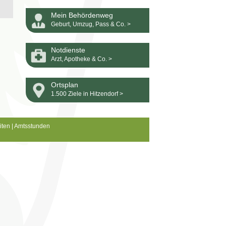
Mein Behördenweg
Geburt, Umzug, Pass & Co. >
Notdienste
Arzt, Apotheke & Co. >
Ortsplan
1.500 Ziele in Hitzendorf >
iten
|
Amtsstunden