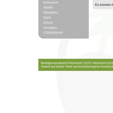
Kulinarium
Es konnten k
Märkte
Müllabfuhr
Sport
Schule
Sonstiges
STEIERMARK
Marktgemeindeamt Hitzendorf | 8151 Hitzendorf 63/1
Soweit auf dieser Seite personenbezogene Ausdrück