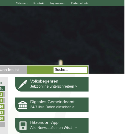
Sitemap
Kontakt
Impressum
Datenschutz
as los ist
Volksbegehren
»
Jetzt online unterschreiben >
So
2
9
Digitales Gemeindeamt
16
24/7 Ihre Daten einsehen >
23
30
Hitzendorf-App
Alle News auf einen Wisch >