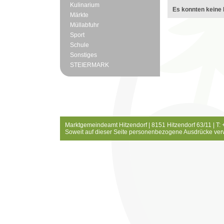
Kulinarium
Es konnten keine 
Märkte
Müllabfuhr
Sport
Schule
Sonstiges
STEIERMARK
Marktgemeindeamt Hitzendorf | 8151 Hitzendorf 63/11 | T:
Soweit auf dieser Seite personenbezogene Ausdrücke ver