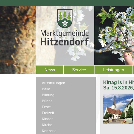
News
Service
Leistungen
Kirtag is in H
Ausstellungen
Sa, 15.8.2026
Bälle
Bildung
Bühne
Feste
Freizeit
Kinder
Kirche
Konzerte